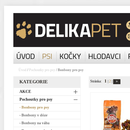
ÚVOD
PSI
KOČKY
HLODAVCI
Úvod
/
Pochoutky pro psy
/ Bonbony pro psy
1
KATEGORIE
Stránka:
|
2
|
AKCE
Pochoutky pro psy
- Bonbony pro psy
- Bonbony v dóze
- Bonbony na váhu