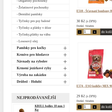
- Dogarony pochoutky
- Želatinové pochoutky
E510 - Šťavnaté bonbony 8
- Dentální pamlsky
- Tyčinky pro psy balené
30 Kč
(s DPH)
Dodání: Skladem
- Tyčinky a plátky v dóze
- Tyčinky,plátky na váhu
- Lososový olej
Pamlsky pro kočky
Krmivo pro hlodavce
Návnady na rybolov
Krmení jezírkové ryby
Výroba na zakázku
Drůbež - Holubi
E574 - ESO kuličky MIX 9
29 Kč
(s DPH)
NEJPRODÁVANĚJŠÍ
Dodání: Skladem
KRILL boilies 18 mm 1
Kg