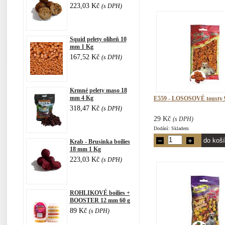
223,03 Kč
(s DPH)
Squid pelety oliheň 10
mm 1 Kg
167,52 Kč
(s DPH)
Krmné pelety maso 18
mm 4 Kg
E559 - LOSOSOVÉ tousty 
318,47 Kč
(s DPH)
29 Kč
(s DPH)
Dodání: Skladem
Krab - Brusinka boilies
18 mm 1 Kg
223,03 Kč
(s DPH)
ROHLIKOVÉ boilies +
BOOSTER 12 mm 60 g
89 Kč
(s DPH)