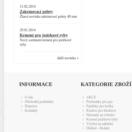
11.02.2014
Zakrmovací pelety
Žhavá novinka zakrmovací pelety 40 mm
29.01.2014
Krmení pro jezírkové ryby
Nový sortiment krmení pro jezírkové
ryby.
další novinky »
INFORMACE
KATEGORIE ZBOŽÍ
O nás
AKCE
Obchodní podmínky
Pochoutky pro psy
Doprava
Pamlsky pro kočky
Kontakty
Krmivo pro hlodavce
Návnady na rybolov
Krmení jezírkové ryby
Výroba na zakázku
Drůbež - Holubi