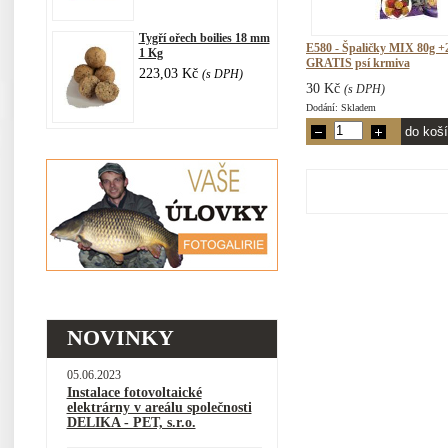
Tygří ořech boilies 18 mm
E580 - Špaličky MIX 80g 
1 Kg
GRATIS psí krmiva
223,03 Kč
(s DPH)
30 Kč
(s DPH)
Dodání: Skladem
NOVINKY
05.06.2023
Instalace fotovoltaické
elektrárny v areálu společnosti
DELIKA - PET, s.r.o.