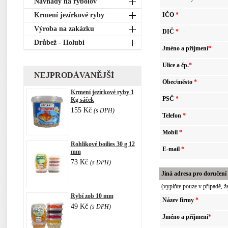
Návnady na rybolov
Krmení jezírkové ryby
IČO
*
Výroba na zakázku
DIČ
*
Drůbež - Holubi
Jméno a příjmení
*
Ulice a čp.
*
NEJPRODÁVANĚJŠÍ
Obec/město
*
Krmení jezírkové ryby 1
PSČ
*
Kg sáček
155 Kč
(s DPH)
Telefon
*
Mobil
*
Rohlikové boilies 30 g 12
E-mail
*
mm
73 Kč
(s DPH)
Jiná adresa pro doručení 
(vyplňte pouze v případě, ž
Rybí zob 10 mm
Název firmy
*
49 Kč
(s DPH)
Jméno a příjmení
*