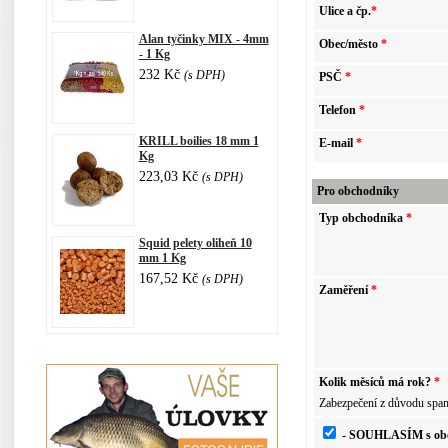
Ulice a čp.
*
Alan tyčinky MIX - 4mm
Obec/město
*
- 1 Kg
232 Kč
(s DPH)
PSČ
*
Telefon
*
KRILL boilies 18 mm 1
E-mail
*
Kg
223,03 Kč
(s DPH)
Pro obchodníky
Typ obchodníka
*
Squid pelety oliheň 10
mm 1 Kg
167,52 Kč
(s DPH)
Zaměření
*
Kolik měsíců má rok?
*
Zabezpečení z důvodu spam
- SOUHLASÍM s obc