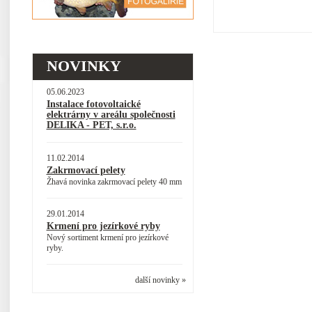
NOVINKY
05.06.2023
Instalace fotovoltaické
elektrárny v areálu společnosti
DELIKA - PET, s.r.o.
11.02.2014
Zakrmovací pelety
Žhavá novinka zakrmovací pelety 40 mm
29.01.2014
Krmení pro jezírkové ryby
Nový sortiment krmení pro jezírkové
ryby.
další novinky »