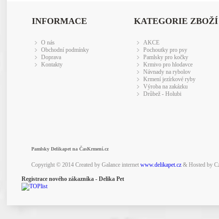
INFORMACE
KATEGORIE ZBOŽÍ
O nás
AKCE
Obchodní podmínky
Pochoutky pro psy
Doprava
Pamlsky pro kočky
Kontakty
Krmivo pro hlodavce
Návnady na rybolov
Krmení jezírkové ryby
Výroba na zakázku
Drůbež - Holubi
Pamlsky Delikapet na ČasKrmení.cz
Copyright © 2014 Created by Galance internet
www.delikapet.cz
& Hosted by C
Registrace nového zákazníka - Delika Pet