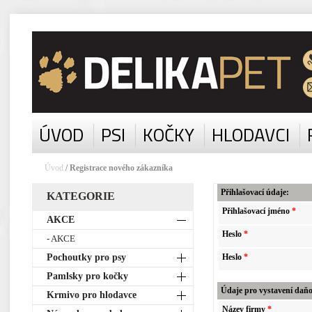
ÚVOD
PSI
KOČKY
HLODAVCI
Úvod
/ Registrace nového zákazníka
Přihlašovací údaje:
KATEGORIE
Přihlašovací jméno
*
AKCE
Heslo
*
- AKCE
Pochoutky pro psy
Heslo
*
Pamlsky pro kočky
Údaje pro vystavení daň
Krmivo pro hlodavce
Název firmy
*