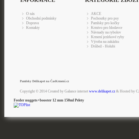
INFORMACE
KATEGORIE ZBOŽÍ
O nás
AKCE
Obchodní podmínky
Pochoutky pro psy
Doprava
Pamlsky pro kočky
Kontakty
Krmivo pro hlodavce
Návnady na rybolov
Krmení jezírkové ryby
Výroba na zakázku
Drůbež - Holubi
Pamlsky Delikapet na ČasKrmení.cz
Copyright © 2014 Created by Galance internet
www.delikapet.cz
& Hosted by C
Feeder nuggets+booster 12 mm 150ml Pelety