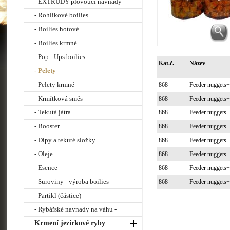
- EXTRUDY plovoucí návnady
- Rohlikové boilies
- Boilies hotové
- Boilies krmné
- Pop - Ups boilies
Kat.č.
Název
- Pelety
- Pelety krmné
868
Feeder nuggets
- Krmítková směs
868
Feeder nuggets
- Tekutá játra
868
Feeder nuggets
- Booster
868
Feeder nuggets
- Dipy a tekuté složky
868
Feeder nuggets
- Oleje
868
Feeder nuggets
- Esence
868
Feeder nuggets
- Suroviny - výroba boilies
868
Feeder nuggets
- Partikl (částice)
- Rybářské navnady na váhu -
Krmení jezírkové ryby