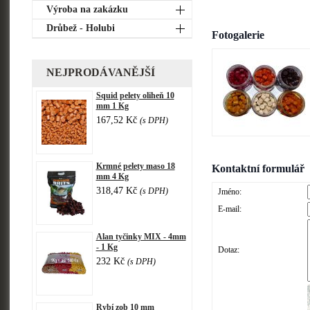
Výroba na zakázku
Drůbež - Holubi
Fotogalerie
NEJPRODÁVANĚJŠÍ
Squid pelety oliheň 10
mm 1 Kg
167,52 Kč
(s DPH)
Krmné pelety maso 18
Kontaktní formulář
mm 4 Kg
318,47 Kč
(s DPH)
Jméno:
E-mail:
Alan tyčinky MIX - 4mm
- 1 Kg
Dotaz:
232 Kč
(s DPH)
Rybí zob 10 mm