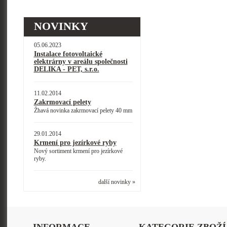
NOVINKY
05.06.2023
Instalace fotovoltaické
elektrárny v areálu společnosti
DELIKA - PET, s.r.o.
11.02.2014
Zakrmovací pelety
Žhavá novinka zakrmovací pelety 40 mm
29.01.2014
Krmení pro jezírkové ryby
Nový sortiment krmení pro jezírkové
ryby.
další novinky »