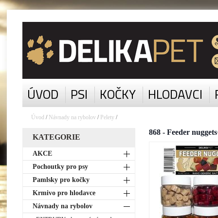
ÚVOD
PSI
KOČKY
HLODAVCI
Úvod
/
Návnady na rybolov
/
Pelety
/
868 - Feeder nugget
KATEGORIE
AKCE
Pochoutky pro psy
Pamlsky pro kočky
Krmivo pro hlodavce
Návnady na rybolov