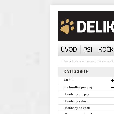
ÚVOD
PSI
KOČK
Úvod
/
Pochoutky pro psy
/
Tyčinky a plá
KATEGORIE
AKCE
Pochoutky pro psy
- Bonbony pro psy
- Bonbony v dóze
- Bonbony na váhu