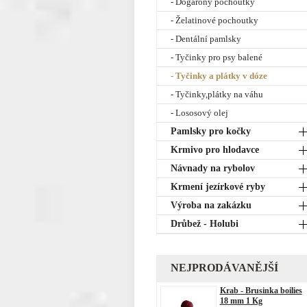
- Dogarony pochoutky
- Želatinové pochoutky
- Dentální pamlsky
- Tyčinky pro psy balené
- Tyčinky a plátky v dóze
- Tyčinky,plátky na váhu
- Lososový olej
Pamlsky pro kočky
Krmivo pro hlodavce
Návnady na rybolov
Krmení jezírkové ryby
Výroba na zakázku
Drůbež - Holubi
NEJPRODÁVANĚJŠÍ
Krab - Brusinka boilies
18 mm 1 Kg