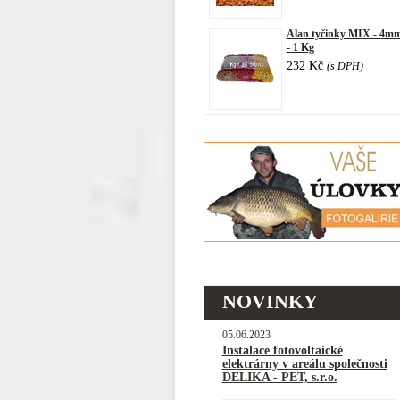
Alan tyčinky MIX - 4m
- 1 Kg
232 Kč
(s DPH)
NOVINKY
05.06.2023
Instalace fotovoltaické
elektrárny v areálu společnosti
DELIKA - PET, s.r.o.