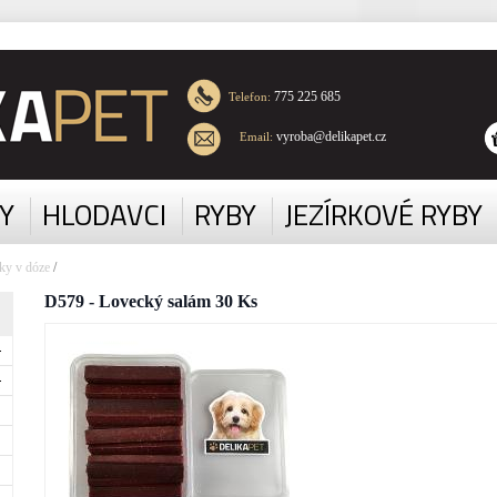
775 225 685
Telefon:
vyroba@delikapet.cz
Email:
Y
HLODAVCI
RYBY
JEZÍRKOVÉ RYBY
tky v dóze
/
D579 - Lovecký salám 30 Ks