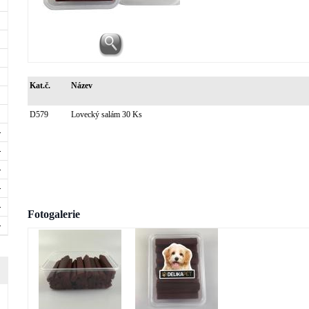
Kat.č.
Název
D579
Lovecký salám 30 Ks
Fotogalerie