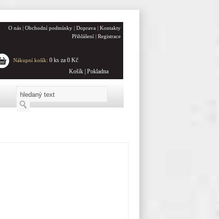
O nás
|
Obchodní podmínky
|
Doprava
|
Kontakty
Přihlášení
|
Registrace
0 ks za 0 Kč
Nákupní košík:
Košík
|
Pokladna