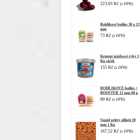
223,03 Kč
(s DPH)
Rohlikové boilies 30 g 12
mm
73 Kč
(s DPH)
Krmení jezírkové ryby 1
Kg sáček
155 Kč
(s DPH)
ROHLIKOVÉ boilies +
BOOSTER 12 mm 60 g
89 Kč
(s DPH)
Squid pelety oliheň 10
mm 1 Kg
167,52 Kč
(s DPH)