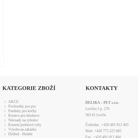
»
KATEGORIE ZBOŽÍ
KONTAKTY
AKCE
DELIKA – PET s.r.o.
Pochoutky pro psy
Lovčice č.p. 270
Pamlsky pro kočky
503 61 Lovčic
Krmivo pro hlodavce
Návnady na rybolov
Krmení jezírkové ryby
Ůstředna. +420 491 612 403
Výroba na zakázku
Mob. +420 775 225 685
Drůbež - Holubi
Fax: +420 491 612 404