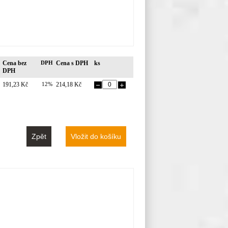
Cena bez
DPH
Cena s DPH
ks
DPH
191,23 Kč
12%
214,18 Kč