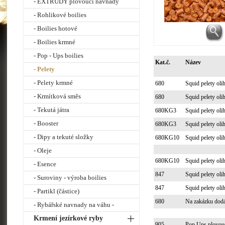
- EXTRUDY plovoucí návnady
- Rohlikové boilies
- Boilies hotové
- Boilies krmné
- Pop - Ups boilies
Kat.č.
Název
- Pelety
- Pelety krmné
680
Squid pelety ol
- Krmítková směs
680
Squid pelety ol
- Tekutá játra
680KG3
Squid pelety ol
- Booster
680KG3
Squid pelety ol
- Dipy a tekuté složky
680KG10
Squid pelety ol
- Oleje
680KG10
Squid pelety ol
- Esence
847
Squid pelety ol
- Suroviny - výroba boilies
847
Squid pelety ol
- Partikl (částice)
680
Na zakázku dodá
- Rybářské navnady na váhu -
Krmení jezírkové ryby
905
Pop Ups plovouc