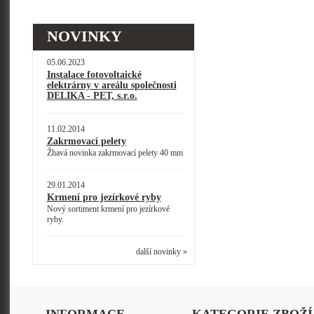
NOVINKY
05.06.2023
Instalace fotovoltaické
elektrárny v areálu společnosti
DELIKA - PET, s.r.o.
11.02.2014
Zakrmovací pelety
Žhavá novinka zakrmovací pelety 40 mm
29.01.2014
Krmení pro jezírkové ryby
Nový sortiment krmení pro jezírkové
ryby.
další novinky »