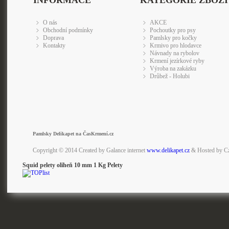
INFORMACE
KATEGORIE ZBOŽÍ
O nás
AKCE
Obchodní podmínky
Pochoutky pro psy
Doprava
Pamlsky pro kočky
Kontakty
Krmivo pro hlodavce
Návnady na rybolov
Krmení jezírkové ryby
Výroba na zakázku
Drůbež - Holubi
Pamlsky Delikapet na ČasKrmení.cz
Copyright © 2014 Created by Galance internet
www.delikapet.cz
& Hosted by C
Squid pelety oliheň 10 mm 1 Kg Pelety