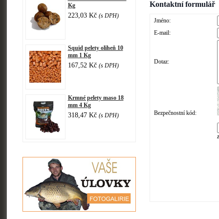
Kontaktní formulář
Kg
223,03 Kč
(s DPH)
Jméno:
E-mail:
Squid pelety oliheň 10
mm 1 Kg
Dotaz:
167,52 Kč
(s DPH)
Krmné pelety maso 18
mm 4 Kg
Bezpečnostní kód:
318,47 Kč
(s DPH)