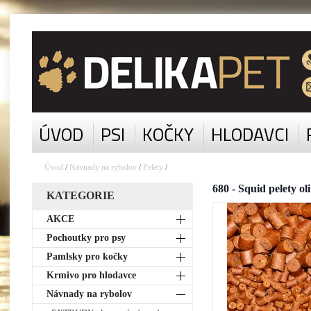
ÚVOD
PSI
KOČKY
HLODAVCI
Úvod
/
Návnady na rybolov
/
Pelety
/
680 - Squid pelety o
KATEGORIE
AKCE
Pochoutky pro psy
Pamlsky pro kočky
Krmivo pro hlodavce
Návnady na rybolov