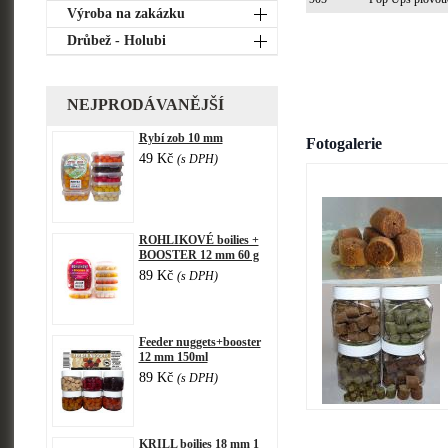
Výroba na zakázku
Drůbež - Holubi
NEJPRODÁVANĚJŠÍ
Rybí zob 10 mm
Fotogalerie
49 Kč
(s DPH)
ROHLIKOVÉ boilies +
BOOSTER 12 mm 60 g
89 Kč
(s DPH)
Feeder nuggets+booster
12 mm 150ml
89 Kč
(s DPH)
KRILL boilies 18 mm 1