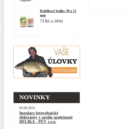
Rohlikové boilies 30 g 12
mm
73 Kč
(s DPH)
NOVINKY
05.06.2023
Instalace fotovoltaické
elektrárny v areálu společnosti
DELIKA - PET, s.r.o.