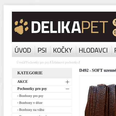
ÚVOD
PSI
KOČKY
HLODAVCI
Úvod
/
Pochoutky pro psy
/
Želatinové pochoutky
/
D492 - SOFT uzenné 
KATEGORIE
AKCE
Pochoutky pro psy
- Bonbony pro psy
- Bonbony v dóze
- Bonbony na váhu