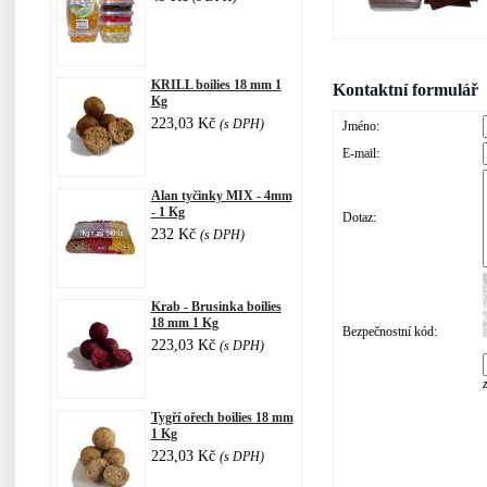
KRILL boilies 18 mm 1
Kontaktní formulář
Kg
223,03 Kč
(s DPH)
Jméno:
E-mail:
Alan tyčinky MIX - 4mm
- 1 Kg
Dotaz:
232 Kč
(s DPH)
Krab - Brusinka boilies
18 mm 1 Kg
Bezpečnostní kód:
223,03 Kč
(s DPH)
Tygří ořech boilies 18 mm
1 Kg
223,03 Kč
(s DPH)