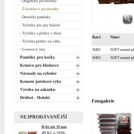
- Dogarony pochoutky
- Želatinové pochoutky
- Dentální pamlsky
- Tyčinky pro psy balené
- Tyčinky a plátky v dóze
Kat.č.
Název
- Tyčinky,plátky na váhu
- Lososový olej
D492
SOFT uzenné pl
Pamlsky pro kočky
D493
SOFT uzenné plá
Krmivo pro hlodavce
Návnady na rybolov
Krmení jezírkové ryby
Výroba na zakázku
Drůbež - Holubi
Fotogalerie
NEJPRODÁVANĚJŠÍ
Rybí zob 10 mm
49 Kč
(s DPH)