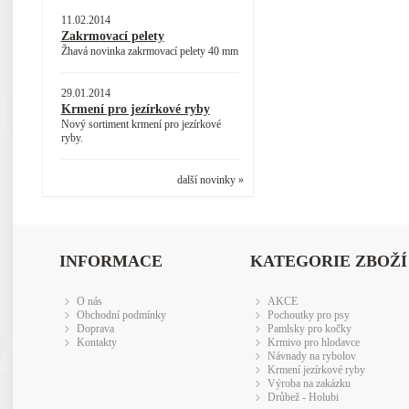
11.02.2014
Zakrmovací pelety
Žhavá novinka zakrmovací pelety 40 mm
29.01.2014
Krmení pro jezírkové ryby
Nový sortiment krmení pro jezírkové
ryby.
další novinky »
INFORMACE
KATEGORIE ZBOŽÍ
O nás
AKCE
Obchodní podmínky
Pochoutky pro psy
Doprava
Pamlsky pro kočky
Kontakty
Krmivo pro hlodavce
Návnady na rybolov
Krmení jezírkové ryby
Výroba na zakázku
Drůbež - Holubi