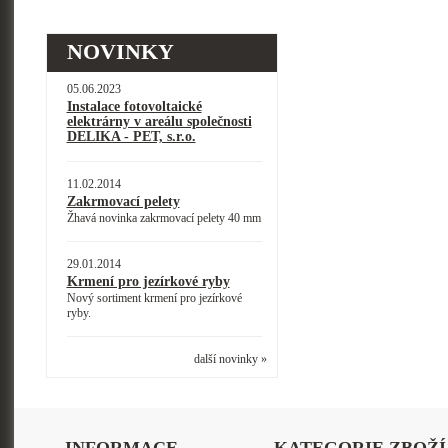
NOVINKY
05.06.2023
Instalace fotovoltaické
elektrárny v areálu společnosti
DELIKA - PET, s.r.o.
11.02.2014
Zakrmovací pelety
Žhavá novinka zakrmovací pelety 40 mm
29.01.2014
Krmení pro jezírkové ryby
Nový sortiment krmení pro jezírkové
ryby.
další novinky »