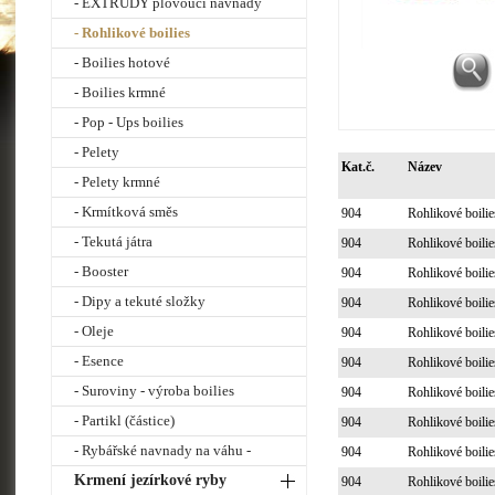
- EXTRUDY plovoucí návnady
- Rohlikové boilies
- Boilies hotové
- Boilies krmné
- Pop - Ups boilies
- Pelety
Kat.č.
Název
- Pelety krmné
- Krmítková směs
904
Rohlikové boil
- Tekutá játra
904
Rohlikové boil
- Booster
904
Rohlikové boil
- Dipy a tekuté složky
904
Rohlikové boil
- Oleje
904
Rohlikové boil
- Esence
904
Rohlikové boil
- Suroviny - výroba boilies
904
Rohlikové boil
- Partikl (částice)
904
Rohlikové boil
- Rybářské navnady na váhu -
904
Rohlikové boil
Krmení jezírkové ryby
904
Rohlikové boil