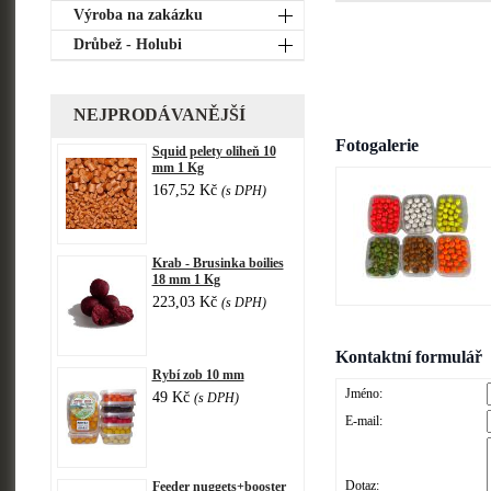
Výroba na zakázku
Drůbež - Holubi
NEJPRODÁVANĚJŠÍ
Fotogalerie
Squid pelety oliheň 10
mm 1 Kg
167,52 Kč
(s DPH)
Krab - Brusinka boilies
18 mm 1 Kg
223,03 Kč
(s DPH)
Kontaktní formulář
Rybí zob 10 mm
Jméno:
49 Kč
(s DPH)
E-mail:
Dotaz:
Feeder nuggets+booster