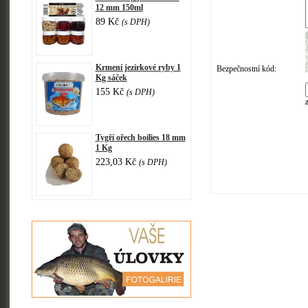
12 mm 150ml
89 Kč
(s DPH)
Krmení jezírkové ryby 1
Bezpečnostní kód:
Kg sáček
155 Kč
(s DPH)
Tygří ořech boilies 18 mm
1 Kg
223,03 Kč
(s DPH)