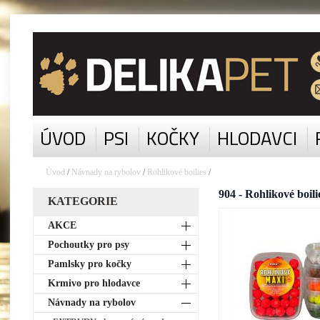
ÚVOD
PSI
KOČKY
HLODAVCI
Úvod
/
Návnady na rybolov
/
Rohlikové boilies
/
904 - Rohlikové boi
KATEGORIE
AKCE
Pochoutky pro psy
Pamlsky pro kočky
Krmivo pro hlodavce
Návnady na rybolov