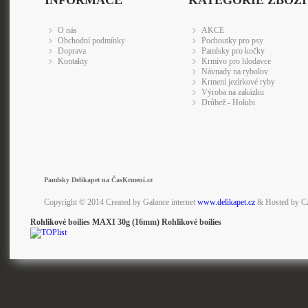
INFORMACE
KATEGORIE ZBOŽÍ
O nás
AKCE
Obchodní podmínky
Pochoutky pro psy
Doprava
Pamlsky pro kočky
Kontakty
Krmivo pro hlodavce
Návnady na rybolov
Krmení jezírkové ryby
Výroba na zakázku
Drůbež - Holubi
Pamlsky Delikapet na ČasKrmení.cz
Copyright © 2014 Created by Galance internet
www.delikapet.cz
& Hosted by C
Rohlikové boilies MAXI 30g (16mm) Rohlikové boilies