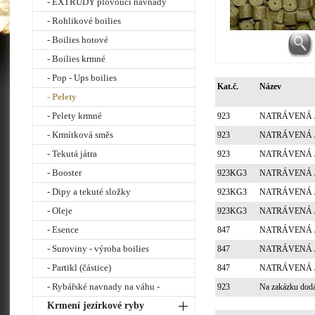
- EXTRUDY plovoucí návnady
- Rohlikové boilies
- Boilies hotové
- Boilies krmné
- Pop - Ups boilies
Kat.č.
Název
- Pelety
- Pelety krmné
923
NATRÁVENÁ JÁ
- Krmítková směs
923
NATRÁVENÁ JÁ
- Tekutá játra
923
NATRÁVENÁ JÁ
- Booster
923KG3
NATRÁVENÁ JÁ
- Dipy a tekuté složky
923KG3
NATRÁVENÁ JÁ
- Oleje
923KG3
NATRÁVENÁ JÁ
- Esence
847
NATRÁVENÁ JÁ
- Suroviny - výroba boilies
847
NATRÁVENÁ JÁ
- Partikl (částice)
847
NATRÁVENÁ JÁ
- Rybářské navnady na váhu -
923
Na zakázku dodá
Krmení jezírkové ryby