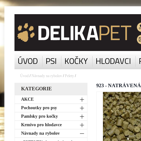
ÚVOD
PSI
KOČKY
HLODAVCI
Úvod
/
Návnady na rybolov
/
Pelety
/
923 - NATRÁVENÁ 
KATEGORIE
AKCE
Pochoutky pro psy
Pamlsky pro kočky
Krmivo pro hlodavce
Návnady na rybolov