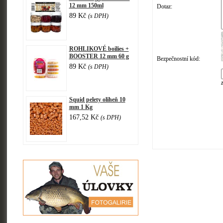
12 mm 150ml
Dotaz:
89 Kč
(s DPH)
ROHLIKOVÉ boilies +
BOOSTER 12 mm 60 g
Bezpečnostní kód:
89 Kč
(s DPH)
Squid pelety oliheň 10
mm 1 Kg
167,52 Kč
(s DPH)