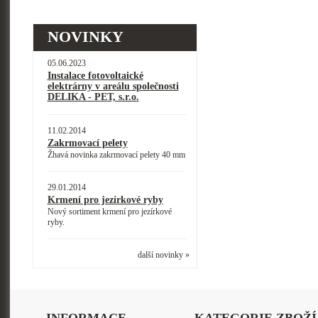
NOVINKY
05.06.2023
Instalace fotovoltaické
elektrárny v areálu společnosti
DELIKA - PET, s.r.o.
11.02.2014
Zakrmovací pelety
Žhavá novinka zakrmovací pelety 40 mm
29.01.2014
Krmení pro jezírkové ryby
Nový sortiment krmení pro jezírkové
ryby.
další novinky »