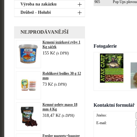
905
Pop Ups plovo
Výroba na zakázku
Drůbež - Holubi
NEJPRODÁVANĚJŠÍ
Krmení jezírkové ryby 1
Fotogalerie
Kg sáček
155 Kč
(s DPH)
Rohlikové boilies 30 g 12
mm
73 Kč
(s DPH)
Krmné pelety maso 18
Kontaktní formulář
mm 4 Kg
318,47 Kč
Jméno:
(s DPH)
E-mail:
Feeder nuggets+booster