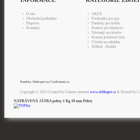
INFORMACE
KATEGORIE ZBOŽÍ
O nás
AKCE
Obchodní podmínky
Pochoutky pro psy
Doprava
Pamlsky pro kočky
Kontakty
Krmivo pro hlodavce
Návnady na rybolov
Krmení jezírkové ryby
Výroba na zakázku
Drůbež - Holubi
Pamlsky Delikapet na ČasKrmení.cz
Copyright © 2014 Created by Galance internet
www.delikapet.cz
& Hosted by C
NATRÁVENÁ JÁTRA pelety 1 Kg 10 mm Pelety