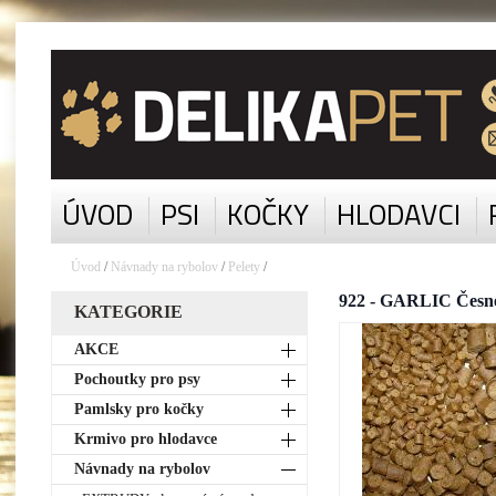
ÚVOD
PSI
KOČKY
HLODAVCI
Úvod
/
Návnady na rybolov
/
Pelety
/
922 - GARLIC Česne
KATEGORIE
AKCE
Pochoutky pro psy
Pamlsky pro kočky
Krmivo pro hlodavce
Návnady na rybolov