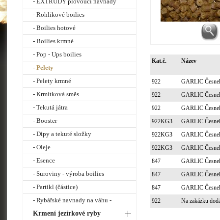
- EXTRUDY plovoucí návnady
- Rohlikové boilies
- Boilies hotové
- Boilies krmné
- Pop - Ups boilies
Kat.č.
Název
- Pelety
- Pelety krmné
922
GARLIC Česnek+
- Krmítková směs
922
GARLIC Česnek+
- Tekutá játra
922
GARLIC Česnek+
- Booster
922KG3
GARLIC Česnek+
- Dipy a tekuté složky
922KG3
GARLIC Česnek+
- Oleje
922KG3
GARLIC Česnek+
- Esence
847
GARLIC Česnek+
- Suroviny - výroba boilies
847
GARLIC Česnek+
- Partikl (částice)
847
GARLIC Česnek+
- Rybářské navnady na váhu -
922
Na zakázku dodá
Krmení jezírkové ryby