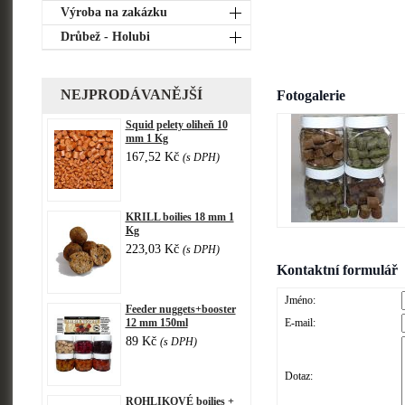
Výroba na zakázku
Drůbež - Holubi
NEJPRODÁVANĚJŠÍ
Fotogalerie
Squid pelety oliheň 10
mm 1 Kg
167,52 Kč
(s DPH)
KRILL boilies 18 mm 1
Kg
223,03 Kč
(s DPH)
Kontaktní formulář
Jméno:
Feeder nuggets+booster
12 mm 150ml
E-mail:
89 Kč
(s DPH)
Dotaz:
ROHLIKOVÉ boilies +