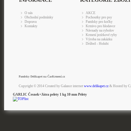
INFORMACE
KATEGORIE ZBOŽÍ
O nás
AKCE
Obchodní podmínky
Pochoutky pro psy
Doprava
Pamlsky pro kočky
Kontakty
Krmivo pro hlodavce
Návnady na rybolov
Krmení jezírkové ryby
Výroba na zakázku
Drůbež - Holubi
Pamlsky Delikapet na ČasKrmení.cz
Copyright © 2014 Created by Galance internet
www.delikapet.cz
& Hosted by C
GARLIC Česnek+Játra pelety 1 kg 10 mm Pelety