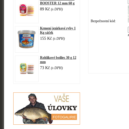
BOOSTER 12 mm 60 g
89 Kč
(s DPH)
Bezpečnostní kód:
Krmení jezírkové ryby 1
Kg sáček
155 Kč
(s DPH)
Rohlikové boilies 30 g 12
mm
73 Kč
(s DPH)