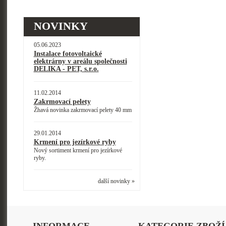
NOVINKY
05.06.2023
Instalace fotovoltaické
elektrárny v areálu společnosti
DELIKA - PET, s.r.o.
11.02.2014
Zakrmovací pelety
Žhavá novinka zakrmovací pelety 40 mm
29.01.2014
Krmení pro jezírkové ryby
Nový sortiment krmení pro jezírkové
ryby.
další novinky »