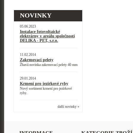
NOVINKY
05.06.2023
Instalace fotovoltaické
elektrárny v areálu společnosti
DELIKA - PET, s.r.o.
11.02.2014
Zakrmovací pelety
Žhavá novinka zakrmovací pelety 40 mm
29.01.2014
Krmení pro jezírkové ryby
Nový sortiment krmení pro jezírkové
ryby.
další novinky »