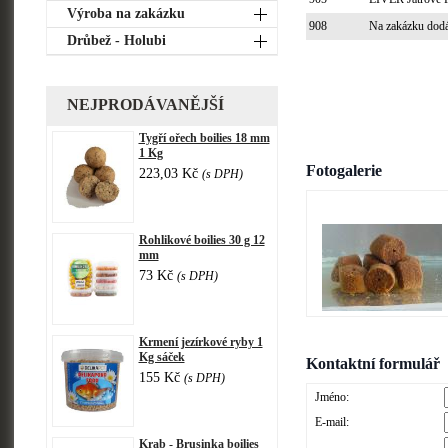
Výroba na zakázku
908
Na zakázku dodá
Drůbež - Holubi
NEJPRODÁVANĚJŠÍ
Tygří ořech boilies 18 mm
1 Kg
Fotogalerie
223,03 Kč
(s DPH)
Rohlikové boilies 30 g 12
mm
73 Kč
(s DPH)
Krmení jezírkové ryby 1
Kg sáček
Kontaktní formulář
155 Kč
(s DPH)
Jméno:
E-mail:
Krab - Brusinka boilies