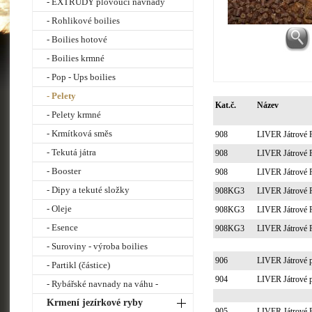
- EXTRUDY plovoucí návnady
- Rohlikové boilies
- Boilies hotové
- Boilies krmné
- Pop - Ups boilies
- Pelety
Kat.č.
Název
- Pelety krmné
- Krmítková směs
908
LIVER Játrové 
- Tekutá játra
908
LIVER Játrové 
- Booster
908
LIVER Játrové 
- Dipy a tekuté složky
908KG3
LIVER Játrové 
- Oleje
908KG3
LIVER Játrové 
- Esence
908KG3
LIVER Játrové 
- Suroviny - výroba boilies
906
LIVER Játrové p
- Partikl (částice)
904
LIVER Játrové p
- Rybářské navnady na váhu -
Krmení jezírkové ryby
905
LIVER Játrové P