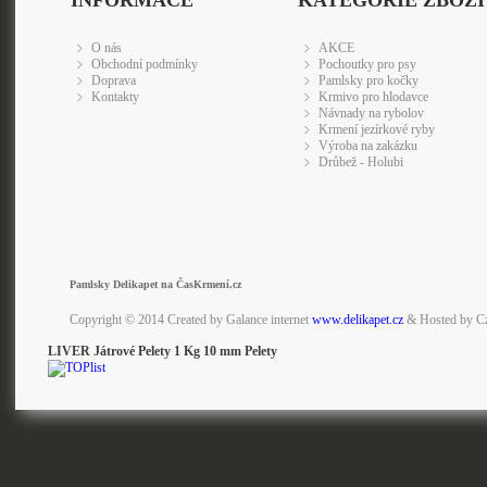
INFORMACE
KATEGORIE ZBOŽÍ
O nás
AKCE
Obchodní podmínky
Pochoutky pro psy
Doprava
Pamlsky pro kočky
Kontakty
Krmivo pro hlodavce
Návnady na rybolov
Krmení jezírkové ryby
Výroba na zakázku
Drůbež - Holubi
Pamlsky Delikapet na ČasKrmení.cz
Copyright © 2014 Created by Galance internet
www.delikapet.cz
& Hosted by C
LIVER Játrové Pelety 1 Kg 10 mm Pelety