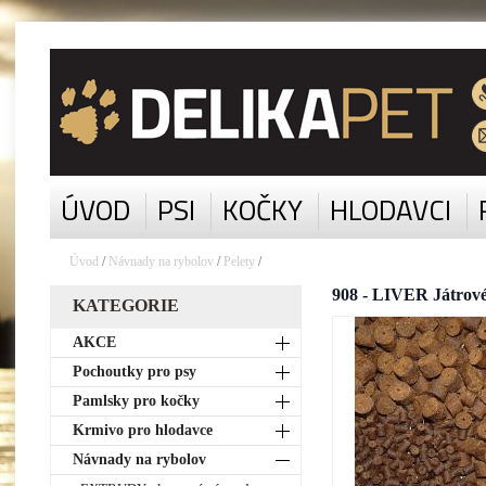
ÚVOD
PSI
KOČKY
HLODAVCI
Úvod
/
Návnady na rybolov
/
Pelety
/
908 - LIVER Játrové
KATEGORIE
AKCE
Pochoutky pro psy
Pamlsky pro kočky
Krmivo pro hlodavce
Návnady na rybolov