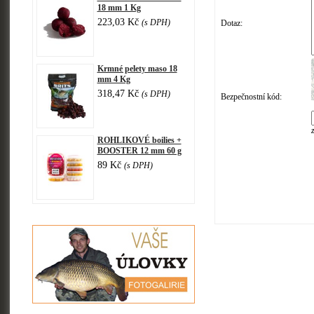
18 mm 1 Kg
223,03 Kč
(s DPH)
Dotaz:
Krmné pelety maso 18
mm 4 Kg
318,47 Kč
(s DPH)
Bezpečnostní kód:
ROHLIKOVÉ boilies +
BOOSTER 12 mm 60 g
89 Kč
(s DPH)