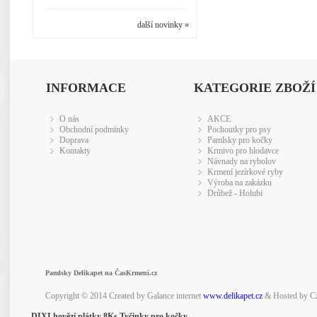
další novinky »
INFORMACE
KATEGORIE ZBOŽÍ
O nás
AKCE
Obchodní podmínky
Pochoutky pro psy
Doprava
Pamlsky pro kočky
Kontakty
Krmivo pro hlodavce
Návnady na rybolov
Krmení jezírkové ryby
Výroba na zakázku
Drůbež - Holubi
Pamlsky Delikapet na ČasKrmení.cz
Copyright © 2014 Created by Galance internet
www.delikapet.cz
& Hosted by C
DIXI hovězí plátky 8Ks Tyčinky pro kočky