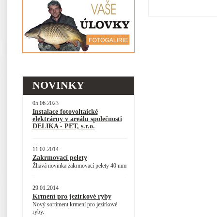
NOVINKY
05.06.2023
Instalace fotovoltaické
elektrárny v areálu společnosti
DELIKA - PET, s.r.o.
11.02.2014
Zakrmovací pelety
Žhavá novinka zakrmovací pelety 40 mm
29.01.2014
Krmení pro jezírkové ryby
Nový sortiment krmení pro jezírkové
ryby.