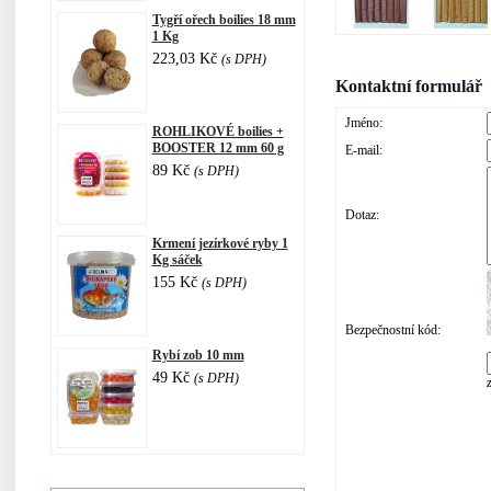
Tygří ořech boilies 18 mm
1 Kg
223,03 Kč
(s DPH)
Kontaktní formulář
Jméno:
ROHLIKOVÉ boilies +
BOOSTER 12 mm 60 g
E-mail:
89 Kč
(s DPH)
Dotaz:
Krmení jezírkové ryby 1
Kg sáček
155 Kč
(s DPH)
Bezpečnostní kód:
Rybí zob 10 mm
49 Kč
(s DPH)