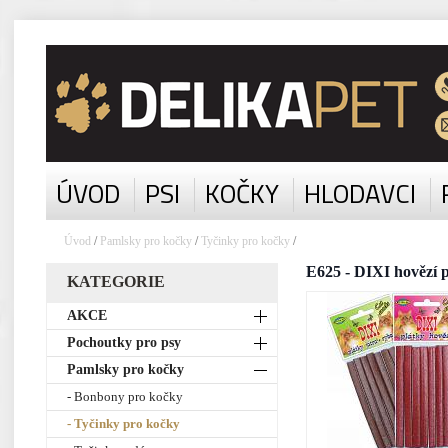
ÚVOD
PSI
KOČKY
HLODAVCI
Úvod
/
Pamlsky pro kočky
/
Tyčinky pro kočky
/
E625 - DIXI hovězí 
KATEGORIE
AKCE
Pochoutky pro psy
Pamlsky pro kočky
- Bonbony pro kočky
- Tyčinky pro kočky