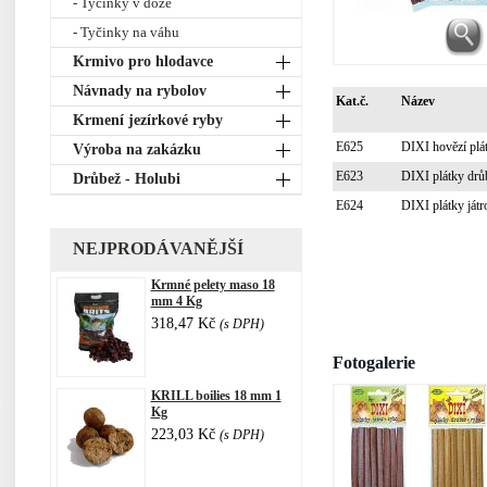
- Tyčinky v dóze
- Tyčinky na váhu
Krmivo pro hlodavce
Návnady na rybolov
Kat.č.
Název
Krmení jezírkové ryby
E625
DIXI hovězí pl
Výroba na zakázku
E623
DIXI plátky drů
Drůbež - Holubi
E624
DIXI plátky ját
NEJPRODÁVANĚJŠÍ
Krmné pelety maso 18
mm 4 Kg
318,47 Kč
(s DPH)
Fotogalerie
KRILL boilies 18 mm 1
Kg
223,03 Kč
(s DPH)