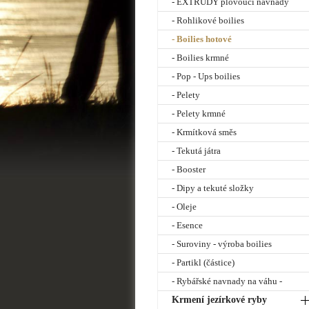
- EXTRUDY plovoucí návnady
- Rohlikové boilies
- Boilies hotové
- Boilies krmné
- Pop - Ups boilies
- Pelety
- Pelety krmné
- Krmítková směs
- Tekutá játra
- Booster
- Dipy a tekuté složky
- Oleje
- Esence
- Suroviny - výroba boilies
- Partikl (částice)
- Rybářské navnady na váhu -
Krmení jezírkové ryby