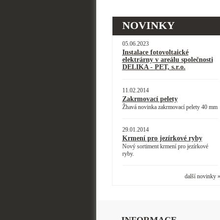
NOVINKY
05.06.2023
Instalace fotovoltaické
elektrárny v areálu společnosti
DELIKA - PET, s.r.o.
11.02.2014
Zakrmovací pelety
Žhavá novinka zakrmovací pelety 40 mm
29.01.2014
Krmení pro jezírkové ryby
Nový sortiment krmení pro jezírkové
ryby.
další novinky 