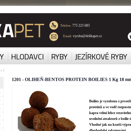
775 225 685
Telefon:
vyroba@delikapet.cz
Email:
Y
HLODAVCI
RYBY
JEZÍRKOVÉ RYBY
vé
/
1201 - OLIHEŇ-BENTOS PROTEIN BOILIES 1 Kg 18 m
Boilies je vyrobeno z prvot
proteinů a ve vodě rozpustn
kapra velmi lehce stravitel
uvolnění atraktorů z boilie 
Vhodné jak na kratší výprav
dlouhodobé zakrmování.