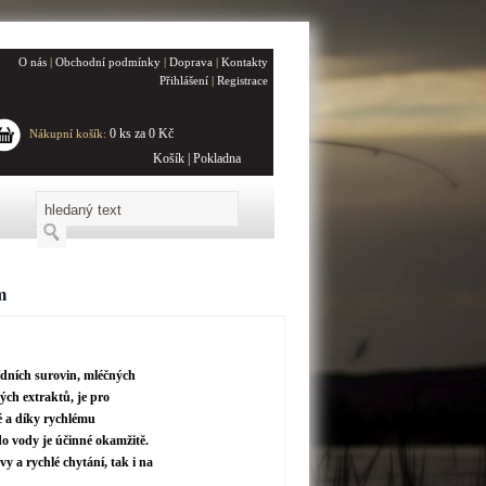
O nás
|
Obchodní podmínky
|
Doprava
|
Kontakty
Přihlášení
|
Registrace
0 ks za 0 Kč
Nákupní košík:
Košík
|
Pokladna
m
řídních surovin, mléčných
ých extraktů, je pro
né a díky rychlému
do vody je účinné okamžitě.
y a rychlé chytání, tak i na