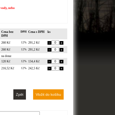
í vody, nebo
Cena bez
DPH
Cena s DPH
ks
DPH
260 Kč
12%
291,2 Kč
260 Kč
12%
291,2 Kč
na dotaz
120 Kč
12%
134,4 Kč
216,52 Kč
12%
242,5 Kč