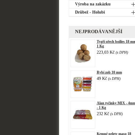
Výroba na zakázku
Drůbež - Holubi
NEJPRODÁVANĚJŠÍ
Tygří ořech boilies 18 m
1 Kg
223,03 Kč
(s DPH)
Rybí zob 10 mm
49 Kč
(s DPH)
Alan tyčinky MIX - 4m
- 1 Kg
232 Kč
(s DPH)
Krmné pelety maso 18