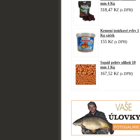
mm 4 Kg
318,47 Kč
(s DPH)
Krmení jezírkové ryby 1
Kg sáček
155 Kč
(s DPH)
Squid pelety oliheň 10
mm 1 Kg
167,52 Kč
(s DPH)