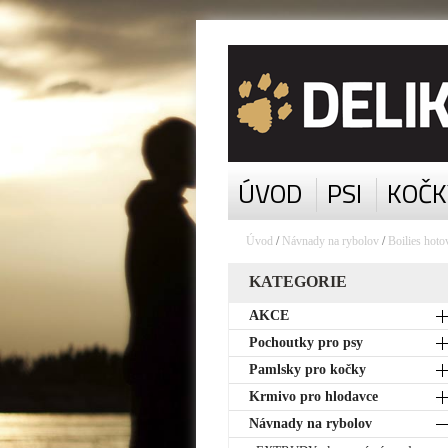
ÚVOD
PSI
KOČK
Úvod
/
Návnady na rybolov
/
Boilies hoto
KATEGORIE
AKCE
Pochoutky pro psy
Pamlsky pro kočky
Krmivo pro hlodavce
Návnady na rybolov