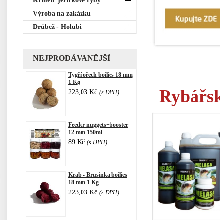
Krmení jezírkové ryby
Výroba na zakázku
Drůbež - Holubi
NEJPRODÁVANĚJŠÍ
Tygří ořech boilies 18 mm
1 Kg
Rybářsk
223,03 Kč
(s DPH)
Feeder nuggets+booster
12 mm 150ml
89 Kč
(s DPH)
Krab - Brusinka boilies
18 mm 1 Kg
223,03 Kč
(s DPH)