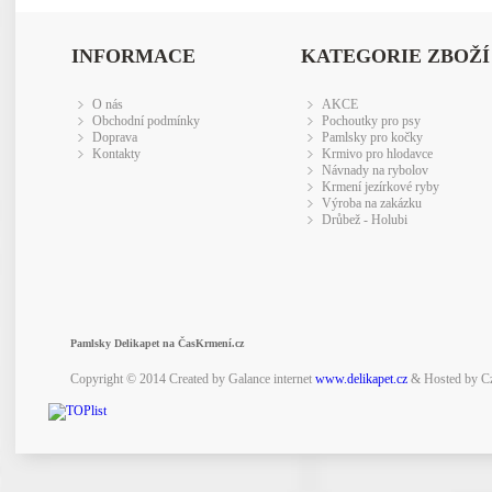
INFORMACE
KATEGORIE ZBOŽÍ
O nás
AKCE
Obchodní podmínky
Pochoutky pro psy
Doprava
Pamlsky pro kočky
Kontakty
Krmivo pro hlodavce
Návnady na rybolov
Krmení jezírkové ryby
Výroba na zakázku
Drůbež - Holubi
Pamlsky Delikapet na ČasKrmení.cz
Copyright © 2014 Created by Galance internet
www.delikapet.cz
& Hosted by C