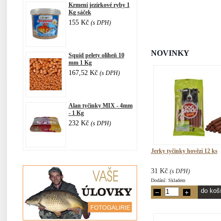
Krmení jezírkové ryby 1
Kg sáček
155 Kč
(s DPH)
NOVINKY
Squid pelety oliheň 10
mm 1 Kg
167,52 Kč
(s DPH)
Alan tyčinky MIX - 4mm
- 1 Kg
232 Kč
(s DPH)
Jerky tyčinky hovězí 12 ks
31 Kč
(s DPH)
Dodání: Skladem