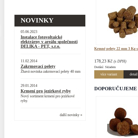
NOVINKY
05.06.2023
Instalace fotovoltaické
elektrárny v areálu společnosti
DELIKA - PET, s.r.o.
Krmné pelety 22 mm 3 Kg s
11.02.2014
178,23 Kč
(s DPH)
Zakrmovací pelety
Dodání: Skladem
Žhavá novinka zakrmovací pelety 40 mm
více variant
detail
29.01.2014
DOPORUČUJEME
Krmení pro jezírkové ryby
Nový sortiment krmení pro jezírkové
ryby.
další novinky »